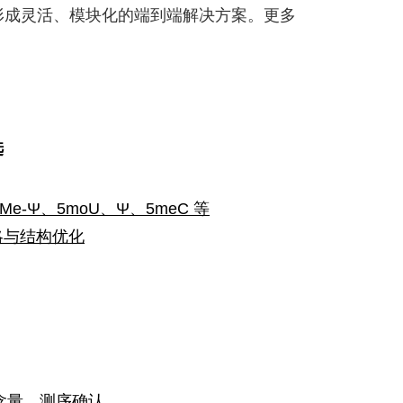
，形成灵活、模块化的端到端解决方案。更多
选
e-Ψ、5moU、Ψ、5meC 等
策略与结构优化
含量、测序确认